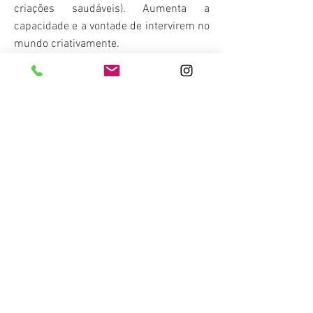
criações saudáveis). Aumenta a
capacidade e a vontade de intervirem no
mundo criativamente.
Muitas crianças e jovens se interessam
por tatuagens, grafite, desenhos, vídeos,
fotos, posts em redes sociais... Por que
não se interessariam em deixar suas
marcas em um belo livro? Não lhes falta
motivação para isso. Somos nós,
adultos, quem não lhes oferece recursos
adequados para isso.
JOVENS ESCRITORES é uma ideia de
projeto que desenvolvi para orientar
projetos literários com grupos de
crianças ou jovens de sua escola ou, de
forma personalizada, cultivando talentos