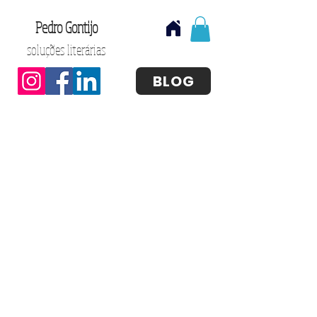
Pedro Gontijo
soluções literárias
BLOG